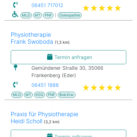
06451 717012
MLD
MT
PNF
|
Osteopathie
Physiotherapie
Frank Swoboda
(1,3 km)
Termin anfragen
Gemündener Straße 30, 35066
Frankenberg (Eder)
06451 1888
MLD
MT
KGG
PNF
Bob.Erw.
Praxis für Physiotherapie
Heidi Scholl
(3,2 km)
Termin anfragen