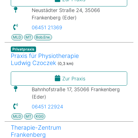
Neustädter Straße 24, 35066
Frankenberg (Eder)
06451 21369
MLD
MT
Bob.Erw.
Privatpraxis
Praxis für Physiotherapie
Ludwig Czoczek
(0,3 km)
Zur Praxis
Bahnhofstraße 17, 35066 Frankenberg
(Eder)
06451 22924
MLD
MT
KGG
Therapie-Zentrum
Frankenberg