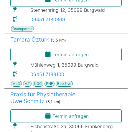
Stennernring 12, 35099 Burgwald
06451 7180869
Osteopathie
Tamara Öztürk
(3,5 km)
Termin anfragen
Mühlenweg 1, 35099 Burgwald
06451 7188100
MLD
MT
KGG
PNF
Bob.Erw.
Praxis für Physiotherapie
Uwe Schmitz
(5,1 km)
Termin anfragen
Eichenstraße 2a, 35066 Frankenberg