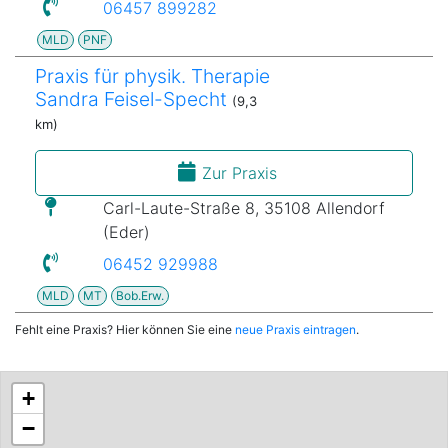
06457 899282
MLD
PNF
Praxis für physik. Therapie
Sandra Feisel-Specht
(9,3
km)
Zur Praxis
Carl-Laute-Straße 8, 35108 Allendorf
(Eder)
06452 929988
MLD
MT
Bob.Erw.
Fehlt eine Praxis? Hier können Sie eine
neue Praxis eintragen
.
+
−