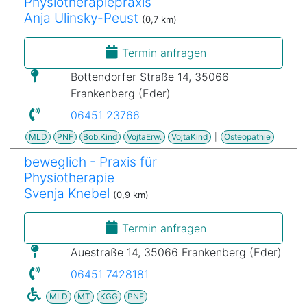
Physiotherapiepraxis
Anja Ulinsky-Peust
(0,7 km)
Termin anfragen
Bottendorfer Straße 14, 35066
Frankenberg (Eder)
06451 23766
MLD
PNF
Bob.Kind
VojtaErw.
VojtaKind
|
Osteopathie
beweglich - Praxis für
Physiotherapie
Svenja Knebel
(0,9 km)
Termin anfragen
Auestraße 14, 35066 Frankenberg (Eder)
06451 7428181
MLD
MT
KGG
PNF