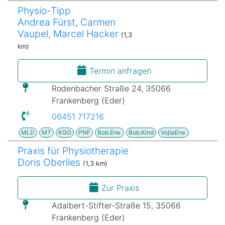
Physio-Tipp
Andrea Fürst, Carmen
Vaupel, Marcel Hacker
(1,3
km)
Termin anfragen
Rodenbacher Straße 24, 35066
Frankenberg (Eder)
06451 717216
MLD
MT
KGG
PNF
Bob.Erw.
Bob.Kind
VojtaErw.
Praxis für Physiotherapie
Doris Oberlies
(1,3 km)
Zur Praxis
Adalbert-Stifter-Straße 15, 35066
Frankenberg (Eder)