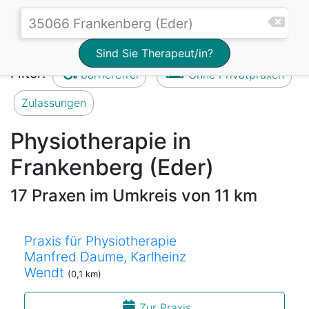
Sind Sie Therapeut/in?
Filter:
barrierefrei
Ohne Privatpraxen
Zulassungen
Physiotherapie in
Frankenberg (Eder)
17 Praxen im Umkreis von 11 km
Praxis für Physiotherapie
Manfred Daume, Karlheinz
Wendt
(0,1 km)
Zur Praxis