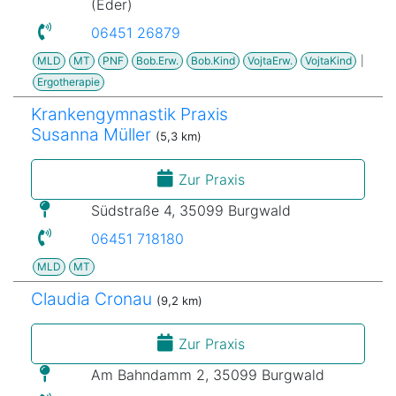
(Eder)
06451 26879
MLD
MT
PNF
Bob.Erw.
Bob.Kind
VojtaErw.
VojtaKind
|
Ergotherapie
Krankengymnastik Praxis
Susanna Müller
(5,3 km)
Zur Praxis
Südstraße 4, 35099 Burgwald
06451 718180
MLD
MT
Claudia Cronau
(9,2 km)
Zur Praxis
Am Bahndamm 2, 35099 Burgwald