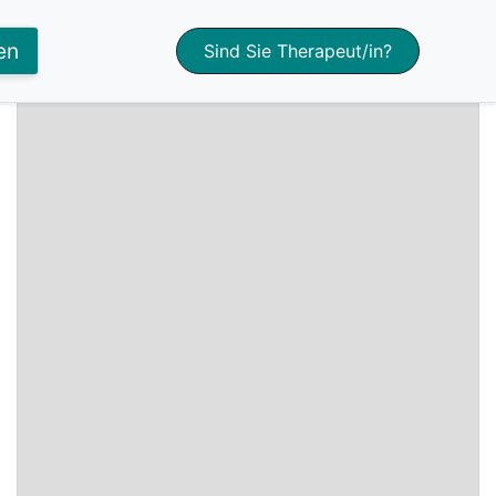
+
en
Sind Sie Therapeut/in?
−