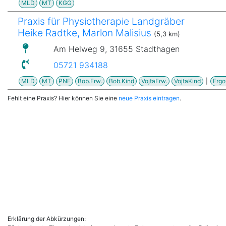
MLD
MT
KGG
Praxis für Physiotherapie Landgräber
Heike Radtke, Marlon Malisius
(5,3 km)
Am Helweg 9, 31655 Stadthagen
05721 934188
MLD
MT
PNF
Bob.Erw.
Bob.Kind
VojtaErw.
VojtaKind
|
Ergo
Fehlt eine Praxis? Hier können Sie eine
neue Praxis eintragen
.
Erklärung der Abkürzungen: