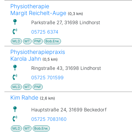
Physiotherapie
Margit Reichelt-Auge
(0,3 km)
Parkstraße 27, 31698 Lindhorst
05725 6374
MLD
MT
PNF
Bob.Erw.
Physiotherapiepraxis
Karola Jahn
(0,5 km)
Ringstraße 43, 31698 Lindhorst
05725 701599
MLD
MT
PNF
Kim Rahde
(2,6 km)
Hauptstraße 24, 31699 Beckedorf
05725 7083160
MLD
MT
Bob.Erw.