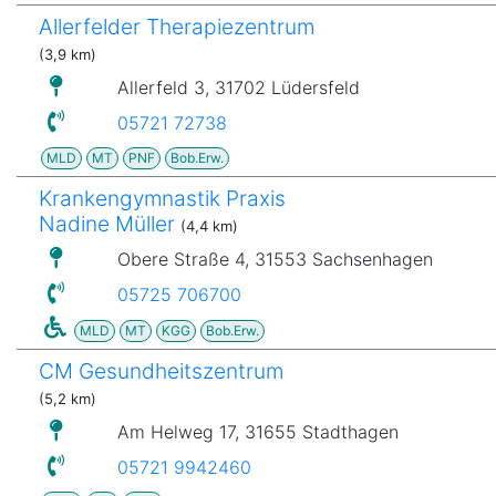
Allerfelder Therapiezentrum
(3,9 km)
Allerfeld 3, 31702 Lüdersfeld
05721 72738
MLD
MT
PNF
Bob.Erw.
Krankengymnastik Praxis
Nadine Müller
(4,4 km)
Obere Straße 4, 31553 Sachsenhagen
05725 706700
MLD
MT
KGG
Bob.Erw.
CM Gesundheitszentrum
(5,2 km)
Am Helweg 17, 31655 Stadthagen
05721 9942460