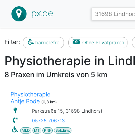
px.de
Filter:
barrierefrei
Ohne Privatpraxen
Physiotherapie in Lind
8 Praxen im Umkreis von 5 km
Physiotherapie
Antje Bode
(0,3 km)
Parkstraße 15, 31698 Lindhorst
05725 706713
MLD
MT
PNF
Bob.Erw.