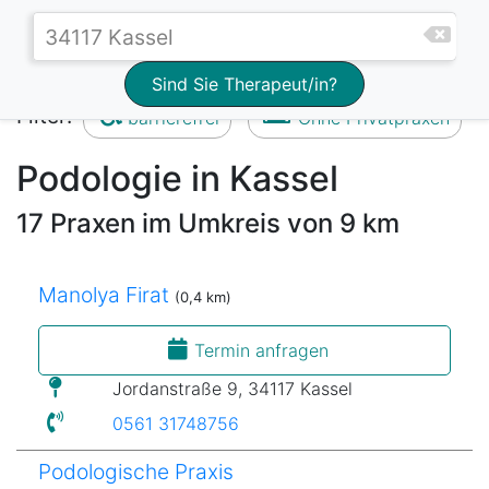
Sind Sie Therapeut/in?
Filter:
barrierefrei
Ohne Privatpraxen
Podologie in Kassel
17 Praxen im Umkreis von 9 km
Manolya Firat
(0,4 km)
Termin anfragen
Jordanstraße 9, 34117 Kassel
0561 31748756
Podologische Praxis