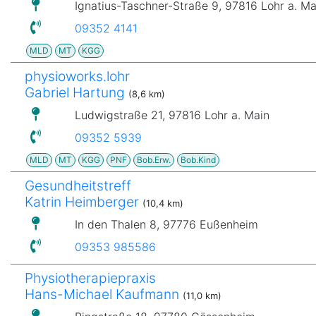
Ignatius-Taschner-Straße 9, 97816 Lohr a. Ma
09352 4141
MLD
MT
KGG
physioworks.lohr
Gabriel Hartung
(8,6 km)
Ludwigstraße 21, 97816 Lohr a. Main
09352 5939
MLD
MT
KGG
PNF
Bob.Erw.
Bob.Kind
Gesundheitstreff
Katrin Heimberger
(10,4 km)
In den Thalen 8, 97776 Eußenheim
09353 985586
Physiotherapiepraxis
Hans-Michael Kaufmann
(11,0 km)