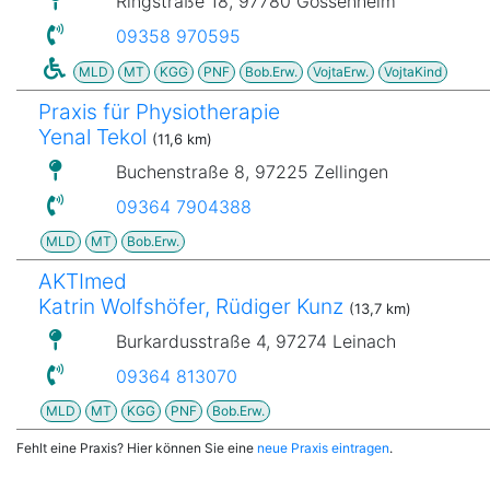
Ringstraße 18, 97780 Gössenheim
09358 970595
MLD
MT
KGG
PNF
Bob.Erw.
VojtaErw.
VojtaKind
Praxis für Physiotherapie
Yenal Tekol
(11,6 km)
Buchenstraße 8, 97225 Zellingen
09364 7904388
MLD
MT
Bob.Erw.
AKTImed
Katrin Wolfshöfer, Rüdiger Kunz
(13,7 km)
Burkardusstraße 4, 97274 Leinach
09364 813070
MLD
MT
KGG
PNF
Bob.Erw.
Fehlt eine Praxis? Hier können Sie eine
neue Praxis eintragen
.