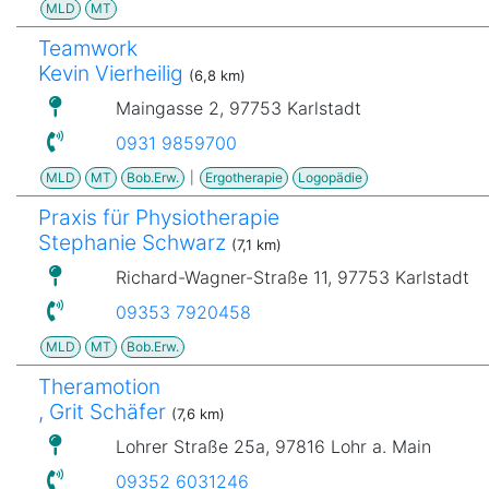
MLD
MT
Teamwork
Kevin Vierheilig
(6,8 km)
Maingasse 2, 97753 Karlstadt
0931 9859700
MLD
MT
Bob.Erw.
|
Ergotherapie
Logopädie
Praxis für Physiotherapie
Stephanie Schwarz
(7,1 km)
Richard-Wagner-Straße 11, 97753 Karlstadt
09353 7920458
MLD
MT
Bob.Erw.
Theramotion
, Grit Schäfer
(7,6 km)
Lohrer Straße 25a, 97816 Lohr a. Main
09352 6031246