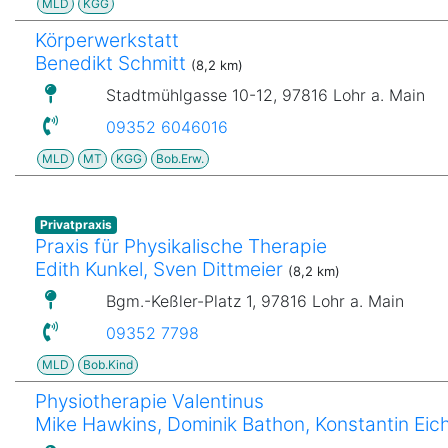
MLD
KGG
Körperwerkstatt
Benedikt Schmitt
(8,2 km)
Stadtmühlgasse 10-12, 97816 Lohr a. Main
09352 6046016
MLD
MT
KGG
Bob.Erw.
Privatpraxis
Praxis für Physikalische Therapie
Edith Kunkel, Sven Dittmeier
(8,2 km)
Bgm.-Keßler-Platz 1, 97816 Lohr a. Main
09352 7798
MLD
Bob.Kind
Physiotherapie Valentinus
Mike Hawkins, Dominik Bathon, Konstantin Eic