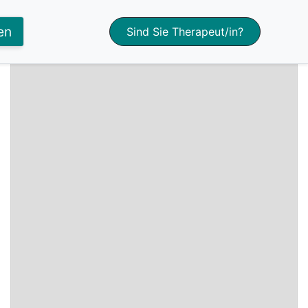
+
en
Sind Sie Therapeut/in?
−