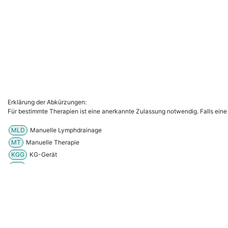
Erklärung der Abkürzungen:
Für bestimmte Therapien ist eine anerkannte Zulassung notwendig. Falls eine
MLD
Manuelle Lymphdrainage
MT
Manuelle Therapie
KGG
KG-Gerät
PNF
PNF
Bob.Erw.
Bobath (Erwachsene)
Bob.Kind
Bobath (Kinder)
VojtaErw.
Vojta (Erwachsene)
VojtaKind
Vojta (Kinder)