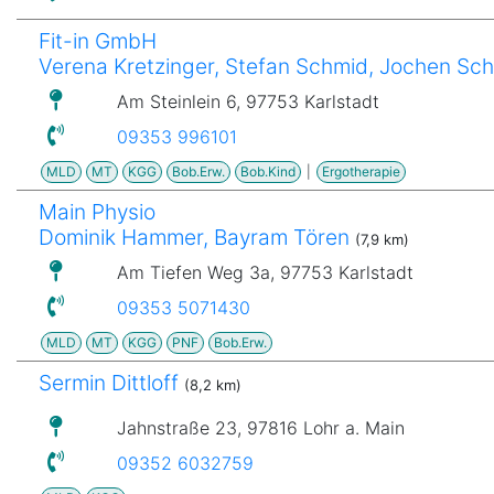
Fit-in GmbH
Verena Kretzinger, Stefan Schmid, Jochen Sc
Am Steinlein 6, 97753 Karlstadt
09353 996101
MLD
MT
KGG
Bob.Erw.
Bob.Kind
|
Ergotherapie
Main Physio
Dominik Hammer, Bayram Tören
(7,9 km)
Am Tiefen Weg 3a, 97753 Karlstadt
09353 5071430
MLD
MT
KGG
PNF
Bob.Erw.
Sermin Dittloff
(8,2 km)
Jahnstraße 23, 97816 Lohr a. Main
09352 6032759