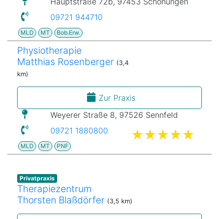
Hauptstraße 72b, 97453 Schonungen
09721 944710
MLD
MT
Bob.Erw.
Physiotherapie
Matthias Rosenberger
(3,4
km)
Zur Praxis
Weyerer Straße 8, 97526 Sennfeld
09721 1880800
MLD
MT
PNF
Privatpraxis
Therapiezentrum
Thorsten Blaßdörfer
(3,5 km)