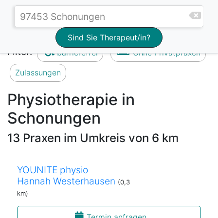
Sind Sie Therapeut/in?
Filter:
barrierefrei
Ohne Privatpraxen
Zulassungen
Physiotherapie in
Schonungen
13 Praxen im Umkreis von 6 km
YOUNITE physio
Hannah Westerhausen
(0,3
km)
Termin anfragen