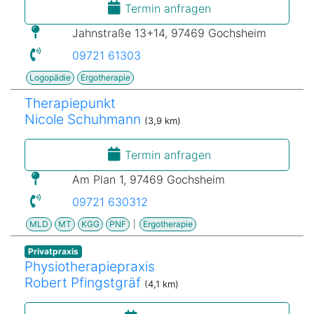
Termin anfragen
Jahnstraße 13+14, 97469 Gochsheim
09721 61303
Logopädie
Ergotherapie
Therapiepunkt
Nicole Schuhmann
(3,9 km)
Termin anfragen
Am Plan 1, 97469 Gochsheim
09721 630312
MLD
MT
KGG
PNF
|
Ergotherapie
Privatpraxis
Physiotherapiepraxis
Robert Pfingstgräf
(4,1 km)