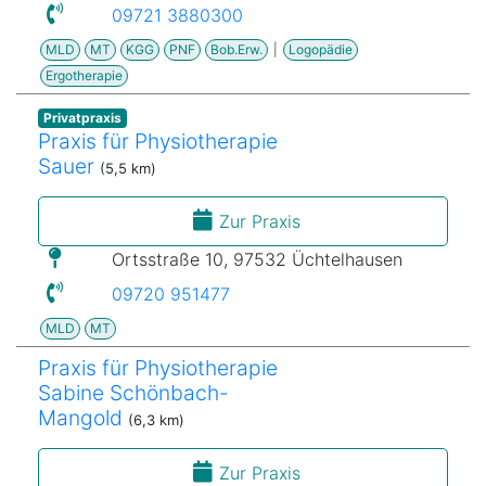
09721 3880300
MLD
MT
KGG
PNF
Bob.Erw.
|
Logopädie
Ergotherapie
Privatpraxis
Praxis für Physiotherapie
Sauer
(5,5 km)
Zur Praxis
Ortsstraße 10, 97532 Üchtelhausen
09720 951477
MLD
MT
Praxis für Physiotherapie
Sabine Schönbach-
Mangold
(6,3 km)
Zur Praxis