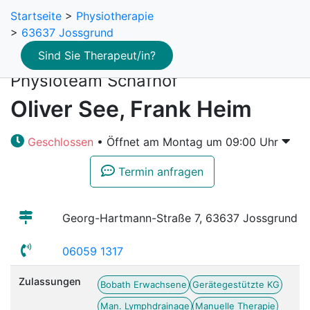
Startseite
>
Physiotherapie
>
63637 Jossgrund
Sind Sie Therapeut/in?
Physioteam Schafhof
Oliver See, Frank Heim
Geschlossen
• Öffnet am Montag um 09:00 Uhr
Termin anfragen
Georg-Hartmann-Straße 7, 63637 Jossgrund
06059 1317
Zulassungen
Bobath Erwachsene
Gerätegestützte KG
Man. Lymphdrainage
Manuelle Therapie