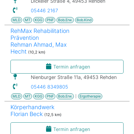
Dickeler Straße 4, 49453 Rehden
05446 2167
MLD
MT
KGG
PNF
Bob.Erw.
Bob.Kind
RehMax Rehabilitation
Prävention
Rehman Ahmad, Max
Hecht
(10,2 km)
Termin anfragen
Nienburger Straße 11a, 49453 Rehden
05446 8349805
MLD
MT
KGG
PNF
Bob.Erw.
|
Ergotherapie
Körperhandwerk
Florian Beck
(12,5 km)
Termin anfragen