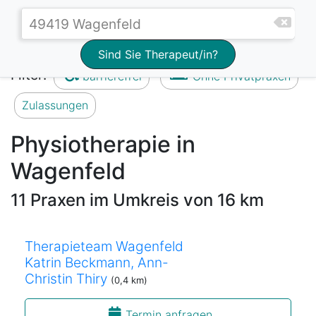
Sind Sie Therapeut/in?
Filter:
barrierefrei
Ohne Privatpraxen
Zulassungen
Physiotherapie in
Wagenfeld
11 Praxen im Umkreis von 16 km
Therapieteam Wagenfeld
Katrin Beckmann, Ann-
Christin Thiry
(0,4 km)
Termin anfragen