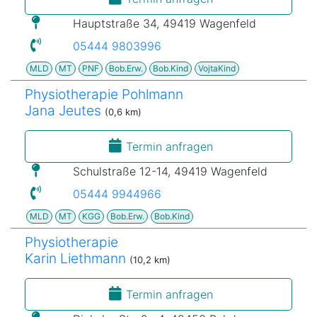
Hauptstraße 34, 49419 Wagenfeld
05444 9803996
MLD
MT
PNF
Bob.Erw.
Bob.Kind
VojtaKind
Physiotherapie Pohlmann
Jana Jeutes
(0,6 km)
Termin anfragen
Schulstraße 12-14, 49419 Wagenfeld
05444 9944966
MLD
MT
KGG
Bob.Erw.
Bob.Kind
Physiotherapie
Karin Liethmann
(10,2 km)
Termin anfragen