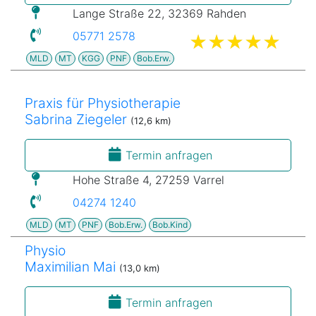
Lange Straße 22, 32369 Rahden
05771 2578
MLD
MT
KGG
PNF
Bob.Erw.
Praxis für Physiotherapie
Sabrina Ziegeler
(12,6 km)
Termin anfragen
Hohe Straße 4, 27259 Varrel
04274 1240
MLD
MT
PNF
Bob.Erw.
Bob.Kind
Physio
Maximilian Mai
(13,0 km)
Termin anfragen