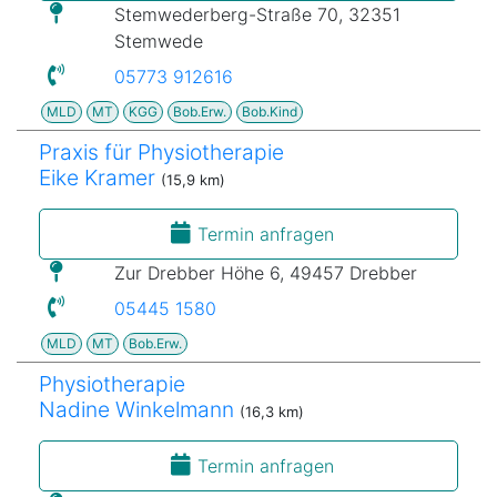
Stemwederberg-Straße 70, 32351
Stemwede
05773 912616
MLD
MT
KGG
Bob.Erw.
Bob.Kind
Praxis für Physiotherapie
Eike Kramer
(15,9 km)
Termin anfragen
Zur Drebber Höhe 6, 49457 Drebber
05445 1580
MLD
MT
Bob.Erw.
Physiotherapie
Nadine Winkelmann
(16,3 km)
Termin anfragen