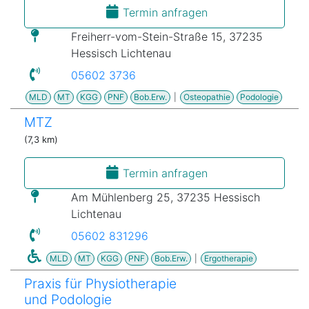
Termin anfragen
Freiherr-vom-Stein-Straße 15, 37235
Hessisch Lichtenau
05602 3736
MLD
MT
KGG
PNF
Bob.Erw.
|
Osteopathie
Podologie
MTZ
(7,3 km)
Termin anfragen
Am Mühlenberg 25, 37235 Hessisch
Lichtenau
05602 831296
MLD
MT
KGG
PNF
Bob.Erw.
|
Ergotherapie
Praxis für Physiotherapie
und Podologie