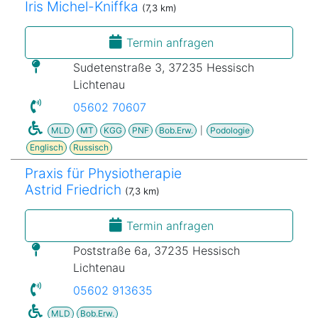
Iris Michel-Kniffka
(7,3 km)
Termin anfragen
Sudetenstraße 3, 37235 Hessisch
Lichtenau
05602 70607
MLD
MT
KGG
PNF
Bob.Erw.
|
Podologie
Englisch
Russisch
Praxis für Physiotherapie
Astrid Friedrich
(7,3 km)
Termin anfragen
Poststraße 6a, 37235 Hessisch
Lichtenau
05602 913635
MLD
Bob.Erw.