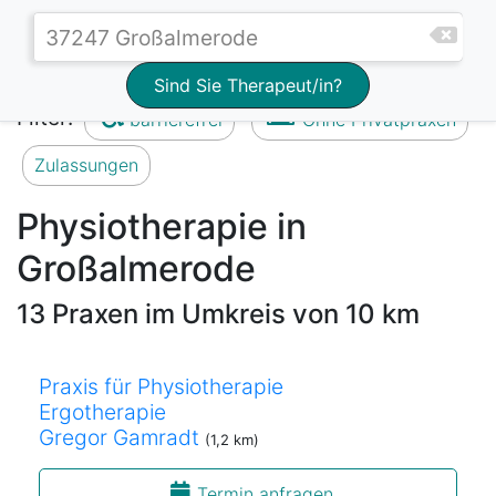
Sind Sie Therapeut/in?
Filter:
barrierefrei
Ohne Privatpraxen
Zulassungen
Physiotherapie in
Großalmerode
13 Praxen im Umkreis von 10 km
Praxis für Physiotherapie
Ergotherapie
Gregor Gamradt
(1,2 km)
Termin anfragen