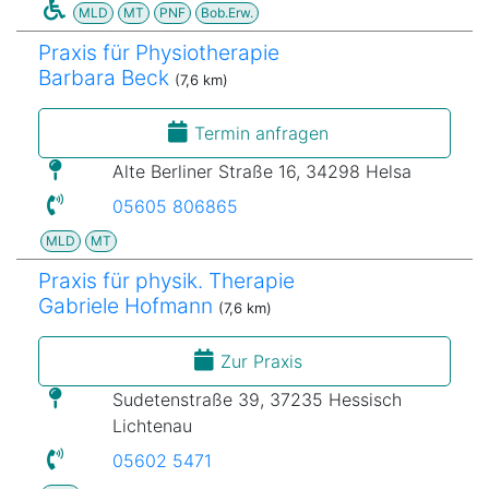
MLD
MT
PNF
Bob.Erw.
Praxis für Physiotherapie
Barbara Beck
(7,6 km)
Termin anfragen
Alte Berliner Straße 16, 34298 Helsa
05605 806865
MLD
MT
Praxis für physik. Therapie
Gabriele Hofmann
(7,6 km)
Zur Praxis
Sudetenstraße 39, 37235 Hessisch
Lichtenau
05602 5471