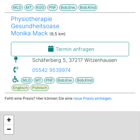
MLD
MT
KGG
PNF
Bob.Erw.
Bob.Kind
Physiotherapie
Gesundheitsoase
Monika Mack
(9,5 km)
Termin anfragen
Schäferberg 5, 37217 Witzenhausen
05542 9539974
MLD
MT
PNF
Bob.Erw.
Bob.Kind
Englisch
Polnisch
Fehlt eine Praxis? Hier können Sie eine
neue Praxis eintragen
.
+
−