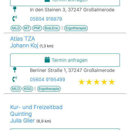
In den Steinen 3, 37247 Großalmerode
05604 918879
MLD
MT
PNF
Bob.Erw.
|
Ergotherapie
Atlas TZA
Johann Koj
(1,3 km)
Termin anfragen
Berliner Straße 1, 37247 Großalmerode
05604 9195499
MLD
KGG
|
Ergotherapie
Kur- und Freizeitbad
Quinting
Julia Glier
(6,9 km)