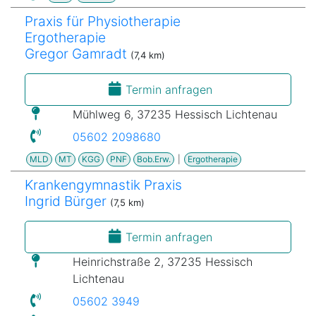
Praxis für Physiotherapie
Ergotherapie
Gregor Gamradt
(7,4 km)
Termin anfragen
Mühlweg 6, 37235 Hessisch Lichtenau
05602 2098680
MLD
MT
KGG
PNF
Bob.Erw.
|
Ergotherapie
Krankengymnastik Praxis
Ingrid Bürger
(7,5 km)
Termin anfragen
Heinrichstraße 2, 37235 Hessisch
Lichtenau
05602 3949