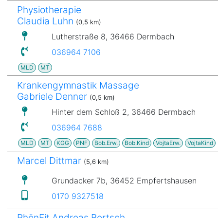
Physiotherapie
Claudia Luhn
(0,5 km)
Lutherstraße 8, 36466 Dermbach
036964 7106
MLD
MT
Krankengymnastik Massage
Gabriele Denner
(0,5 km)
Hinter dem Schloß 2, 36466 Dermbach
036964 7688
MLD
MT
KGG
PNF
Bob.Erw.
Bob.Kind
VojtaErw.
VojtaKind
Marcel Dittmar
(5,6 km)
Grundacker 7b, 36452 Empfertshausen
0170 9327518
RhönFit Andreas Bertsch