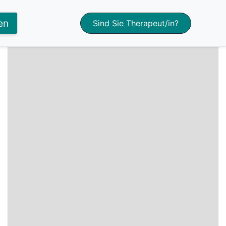
+
en
Sind Sie Therapeut/in?
−