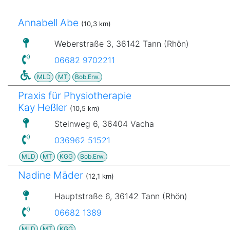
Annabell Abe
(10,3 km)
Weberstraße 3, 36142 Tann (Rhön)
06682 9702211
MLD
MT
Bob.Erw.
Praxis für Physiotherapie
Kay Heßler
(10,5 km)
Steinweg 6, 36404 Vacha
036962 51521
MLD
MT
KGG
Bob.Erw.
Nadine Mäder
(12,1 km)
Hauptstraße 6, 36142 Tann (Rhön)
06682 1389
MLD
MT
KGG