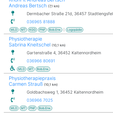
Andreas Bertsch
(7,1 km)
Dermbacher Straße 21d, 36457 Stadtlengsfe
036965 81888
MLD
MT
KGG
PNF
Bob.Erw.
|
Logopädie
Physiotherapie
Sabrina Kneitschel
(10,1 km)
Gartenstraße 4, 36452 Kaltennordheim
036966 80691
MLD
MT
Bob.Erw.
Physiotherapiepraxis
Carmen Strauß
(10,1 km)
Goldbachsweg 1, 36452 Kaltennordheim
036966 7025
MLD
MT
PNF
Bob.Erw.