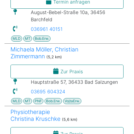
Termin anfragen
August-Bebel-Straße 10a, 36456
Barchfeld
036961 40151
MLD
MT
Bob.Erw.
Michaela Möller, Christian
Zimmermann
(5,2 km)
Zur Praxis
Hauptstraße 57, 36433 Bad Salzungen
03695 604324
MLD
MT
PNF
Bob.Erw.
VojtaErw.
Physiotherapie
Christina Kruschke
(5,6 km)
Zur Praxis