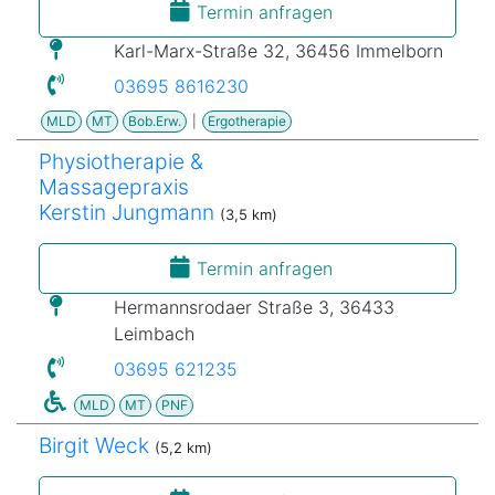
Termin anfragen
Karl-Marx-Straße 32, 36456 Immelborn
03695 8616230
MLD
MT
Bob.Erw.
|
Ergotherapie
Physiotherapie &
Massagepraxis
Kerstin Jungmann
(3,5 km)
Termin anfragen
Hermannsrodaer Straße 3, 36433
Leimbach
03695 621235
MLD
MT
PNF
Birgit Weck
(5,2 km)