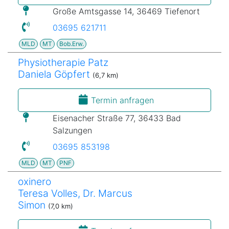
Große Amtsgasse 14, 36469 Tiefenort
03695 621711
MLD
MT
Bob.Erw.
Physiotherapie Patz
Daniela Göpfert
(6,7 km)
Termin anfragen
Eisenacher Straße 77, 36433 Bad
Salzungen
03695 853198
MLD
MT
PNF
oxinero
Teresa Volles, Dr. Marcus
Simon
(7,0 km)