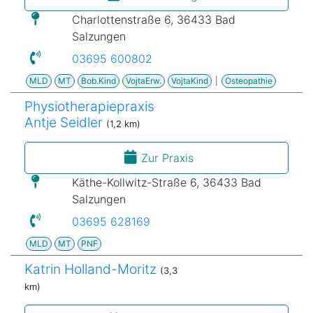
Charlottenstraße 6, 36433 Bad
Salzungen
03695 600802
MLD
MT
Bob.Kind
VojtaErw.
VojtaKind
|
Osteopathie
Physiotherapiepraxis
Antje Seidler
(1,2 km)
Zur Praxis
Käthe-Kollwitz-Straße 6, 36433 Bad
Salzungen
03695 628169
MLD
MT
PNF
Katrin Holland-Moritz
(3,3
km)