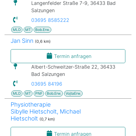
Langenfelder Straße 7-9, 36433 Bad
Salzungen
03695 8585222
MLD
MT
Bob.Erw.
Jan Sinn
(0,6 km)
Termin anfragen
Albert-Schweitzer-Straße 22, 36433
Bad Salzungen
03695 84196
MLD
MT
PNF
Bob.Erw.
VojtaErw.
Physiotherapie
Sibylle Hietscholt, Michael
Hietscholt
(0,7 km)
Termin anfragen