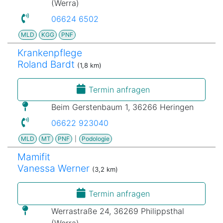
(Werra)
06624 6502
MLD
KGG
PNF
Krankenpflege
Roland Bardt
(1,8 km)
Termin anfragen
Beim Gerstenbaum 1, 36266 Heringen
06622 923040
MLD
MT
PNF
|
Podologie
Mamifit
Vanessa Werner
(3,2 km)
Termin anfragen
Werrastraße 24, 36269 Philippsthal
(Werra)