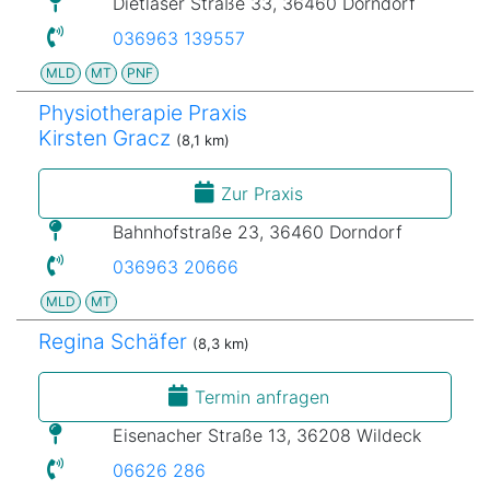
Dietlaser Straße 33, 36460 Dorndorf
036963 139557
MLD
MT
PNF
Physiotherapie Praxis
Kirsten Gracz
(8,1 km)
Zur Praxis
Bahnhofstraße 23, 36460 Dorndorf
036963 20666
MLD
MT
Regina Schäfer
(8,3 km)
Termin anfragen
Eisenacher Straße 13, 36208 Wildeck
06626 286