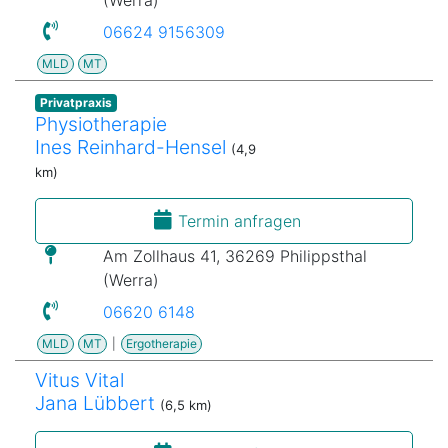
06624 9156309
MLD
MT
Privatpraxis
Physiotherapie
Ines Reinhard-Hensel
(4,9
km)
Termin anfragen
Am Zollhaus 41, 36269 Philippsthal
(Werra)
06620 6148
MLD
MT
|
Ergotherapie
Vitus Vital
Jana Lübbert
(6,5 km)