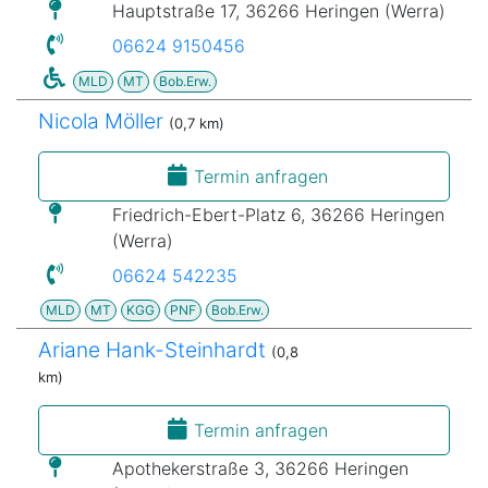
Hauptstraße 17, 36266 Heringen (Werra)
06624 9150456
MLD
MT
Bob.Erw.
Nicola Möller
(0,7 km)
Termin anfragen
Friedrich-Ebert-Platz 6, 36266 Heringen
(Werra)
06624 542235
MLD
MT
KGG
PNF
Bob.Erw.
Ariane Hank-Steinhardt
(0,8
km)
Termin anfragen
Apothekerstraße 3, 36266 Heringen