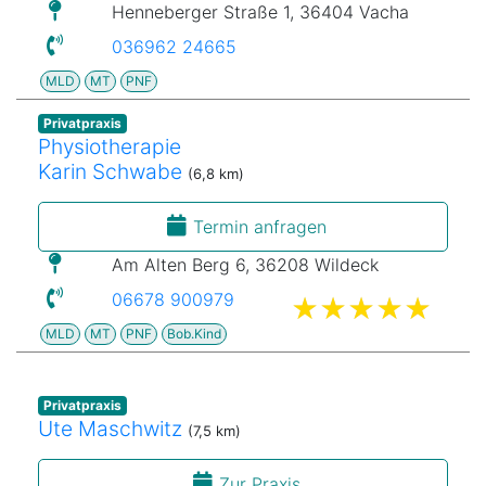
Henneberger Straße 1, 36404 Vacha
036962 24665
MLD
MT
PNF
Privatpraxis
Physiotherapie
Karin Schwabe
(6,8 km)
Termin anfragen
Am Alten Berg 6, 36208 Wildeck
06678 900979
MLD
MT
PNF
Bob.Kind
Privatpraxis
Ute Maschwitz
(7,5 km)
Zur Praxis