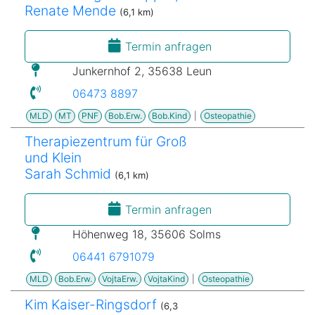
Renate Mende
(6,1 km)
Termin anfragen
Junkernhof 2, 35638 Leun
06473 8897
MLD
MT
PNF
Bob.Erw.
Bob.Kind
|
Osteopathie
Therapiezentrum für Groß
und Klein
Sarah Schmid
(6,1 km)
Termin anfragen
Höhenweg 18, 35606 Solms
06441 6791079
MLD
Bob.Erw.
VojtaErw.
VojtaKind
|
Osteopathie
Kim Kaiser-Ringsdorf
(6,3