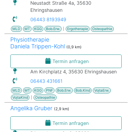
Neustadt Straße 4a, 35630
Ehringshausen
06443 8193949
MLD
MT
KGG
Bob.Erw.
|
Ergotherapie
Osteopathie
Physiotherapie
Daniela Trippen-Kohl
(0,9 km)
Termin anfragen
Am Kirchplatz 4, 35630 Ehringshausen
06443 431661
MLD
MT
KGG
PNF
Bob.Erw.
Bob.Kind
VojtaErw.
VojtaKind
|
Osteopathie
Angelika Gruber
(2,9 km)
Termin anfragen