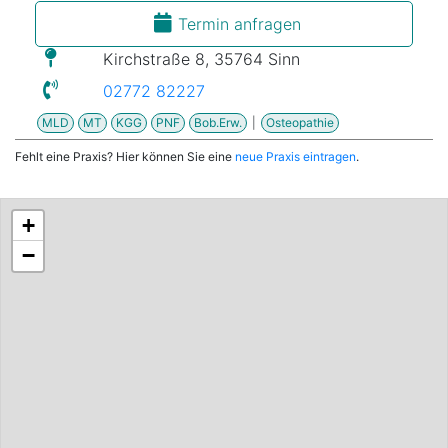
Termin anfragen
Kirchstraße 8, 35764 Sinn
02772 82227
MLD
MT
KGG
PNF
Bob.Erw.
|
Osteopathie
Fehlt eine Praxis? Hier können Sie eine
neue Praxis eintragen
.
+
−