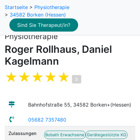
Startseite
>
Physiotherapie
>
34582 Borken (Hessen)
Sind Sie Therapeut/in?
Physiotherapie
Roger Rollhaus, Daniel
Kagelmann
2
Bahnhofstraße 55, 34582 Borken+(Hessen)
05682 7357480
Zulassungen
Bobath Erwachsene
Gerätegestützte KG