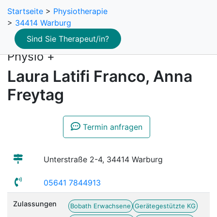
Startseite
>
Physiotherapie
>
34414 Warburg
Sind Sie Therapeut/in?
Physio +
Laura Latifi Franco, Anna
Freytag
Termin anfragen
Unterstraße 2-4, 34414 Warburg
05641 7844913
Zulassungen
Bobath Erwachsene
Gerätegestützte KG