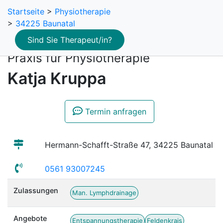
Startseite
>
Physiotherapie
>
34225 Baunatal
Sind Sie Therapeut/in?
Praxis für Physiotherapie
Katja Kruppa
Termin anfragen
Hermann-Schafft-Straße 47, 34225 Baunatal
0561 93007245
Zulassungen
Man. Lymphdrainage
Angebote
Entspannungstherapie
Feldenkrais