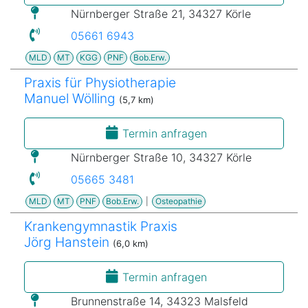
Nürnberger Straße 21, 34327 Körle
05661 6943
MLD
MT
KGG
PNF
Bob.Erw.
Praxis für Physiotherapie
Manuel Wölling
(5,7 km)
Termin anfragen
Nürnberger Straße 10, 34327 Körle
05665 3481
MLD
MT
PNF
Bob.Erw.
|
Osteopathie
Krankengymnastik Praxis
Jörg Hanstein
(6,0 km)
Termin anfragen
Brunnenstraße 14, 34323 Malsfeld