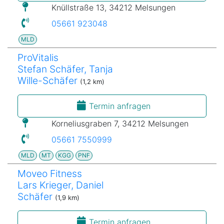
Knüllstraße 13, 34212 Melsungen
05661 923048
MLD
ProVitalis
Stefan Schäfer, Tanja
Wille-Schäfer
(1,2 km)
Termin anfragen
Korneliusgraben 7, 34212 Melsungen
05661 7550999
MLD
MT
KGG
PNF
Moveo Fitness
Lars Krieger, Daniel
Schäfer
(1,9 km)
Termin anfragen