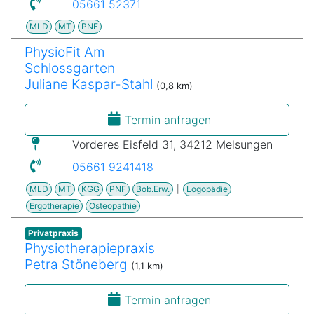
05661 52371
MLD
MT
PNF
PhysioFit Am
Schlossgarten
Juliane Kaspar-Stahl
(0,8 km)
Termin anfragen
Vorderes Eisfeld 31, 34212 Melsungen
05661 9241418
MLD
MT
KGG
PNF
Bob.Erw.
|
Logopädie
Ergotherapie
Osteopathie
Privatpraxis
Physiotherapiepraxis
Petra Stöneberg
(1,1 km)
Termin anfragen