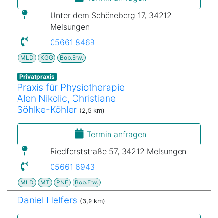
Unter dem Schöneberg 17, 34212
Melsungen
05661 8469
MLD
KGG
Bob.Erw.
Privatpraxis
Praxis für Physiotherapie
Alen Nikolic, Christiane
Söhlke-Köhler
(2,5 km)
Termin anfragen
Riedforststraße 57, 34212 Melsungen
05661 6943
MLD
MT
PNF
Bob.Erw.
Daniel Helfers
(3,9 km)