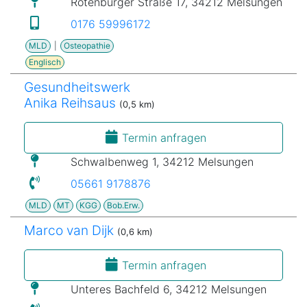
Rotenburger Straße 17, 34212 Melsungen
0176 59996172
MLD
|
Osteopathie
Englisch
Gesundheitswerk
Anika Reihsaus
(0,5 km)
Termin anfragen
Schwalbenweg 1, 34212 Melsungen
05661 9178876
MLD
MT
KGG
Bob.Erw.
Marco van Dijk
(0,6 km)
Termin anfragen
Unteres Bachfeld 6, 34212 Melsungen