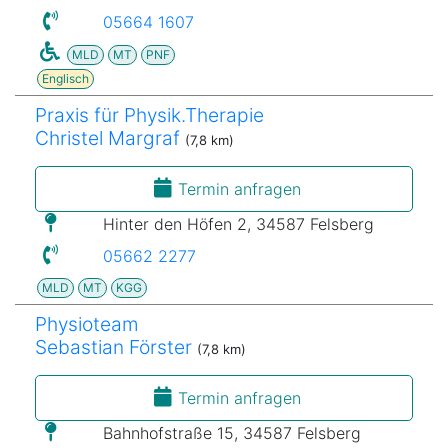
05664 1607
MLD
MT
PNF
Englisch
Praxis für Physik.Therapie
Christel Margraf
(7,8 km)
Termin anfragen
Hinter den Höfen 2, 34587 Felsberg
05662 2277
MLD
MT
KGG
Physioteam
Sebastian Förster
(7,8 km)
Termin anfragen
Bahnhofstraße 15, 34587 Felsberg