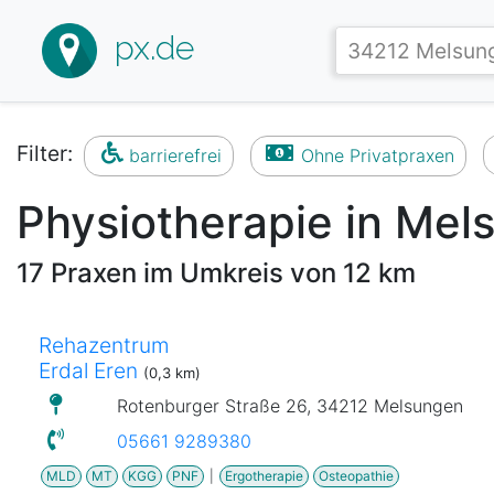
px.de
Filter:
barrierefrei
Ohne Privatpraxen
Physiotherapie in Mel
17 Praxen im Umkreis von 12 km
Rehazentrum
Erdal Eren
(0,3 km)
Rotenburger Straße 26, 34212 Melsungen
05661 9289380
MLD
MT
KGG
PNF
|
Ergotherapie
Osteopathie