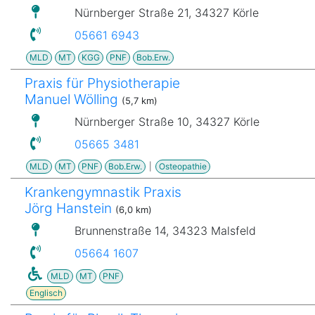
Nürnberger Straße 21, 34327 Körle
05661 6943
MLD
MT
KGG
PNF
Bob.Erw.
Praxis für Physiotherapie
Manuel Wölling
(5,7 km)
Nürnberger Straße 10, 34327 Körle
05665 3481
MLD
MT
PNF
Bob.Erw.
|
Osteopathie
Krankengymnastik Praxis
Jörg Hanstein
(6,0 km)
Brunnenstraße 14, 34323 Malsfeld
05664 1607
MLD
MT
PNF
Englisch