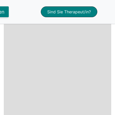
+
en
Sind Sie Therapeut/in?
−