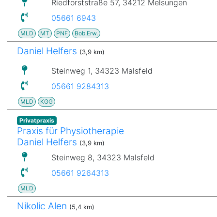
Riedforststraße 57, 34212 Melsungen
05661 6943
MLD
MT
PNF
Bob.Erw.
Daniel Helfers
(3,9 km)
Steinweg 1, 34323 Malsfeld
05661 9284313
MLD
KGG
Privatpraxis
Praxis für Physiotherapie
Daniel Helfers
(3,9 km)
Steinweg 8, 34323 Malsfeld
05661 9264313
MLD
Nikolic Alen
(5,4 km)