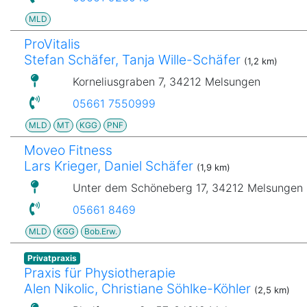
MLD
ProVitalis
Stefan Schäfer, Tanja Wille-Schäfer
(1,2 km)
Korneliusgraben 7, 34212 Melsungen
05661 7550999
MLD
MT
KGG
PNF
Moveo Fitness
Lars Krieger, Daniel Schäfer
(1,9 km)
Unter dem Schöneberg 17, 34212 Melsungen
05661 8469
MLD
KGG
Bob.Erw.
Privatpraxis
Praxis für Physiotherapie
Alen Nikolic, Christiane Söhlke-Köhler
(2,5 km)