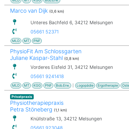
MLD
MT
KGG
Bob.Erw.
Marco van Dijk
(0,6 km)
Unteres Bachfeld 6, 34212 Melsungen
05661 52371
MLD
MT
PNF
PhysioFit Am Schlossgarten
Juliane Kaspar-Stahl
(0,8 km)
Vorderes Eisfeld 31, 34212 Melsungen
05661 9241418
MLD
MT
KGG
PNF
Bob.Erw.
|
Logopädie
Ergotherapie
Ost
Privatpraxis
Physiotherapiepraxis
Petra Stöneberg
(1,1 km)
Knüllstraße 13, 34212 Melsungen
05661 923048