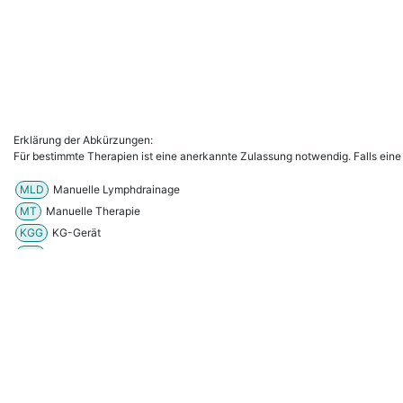
Erklärung der Abkürzungen:
Für bestimmte Therapien ist eine anerkannte Zulassung notwendig. Falls eine
MLD
Manuelle Lymphdrainage
MT
Manuelle Therapie
KGG
KG-Gerät
PNF
PNF
Bob.Erw.
Bobath (Erwachsene)
Bob.Kind
Bobath (Kinder)
VojtaErw.
Vojta (Erwachsene)
VojtaKind
Vojta (Kinder)
barrierefreie Praxis