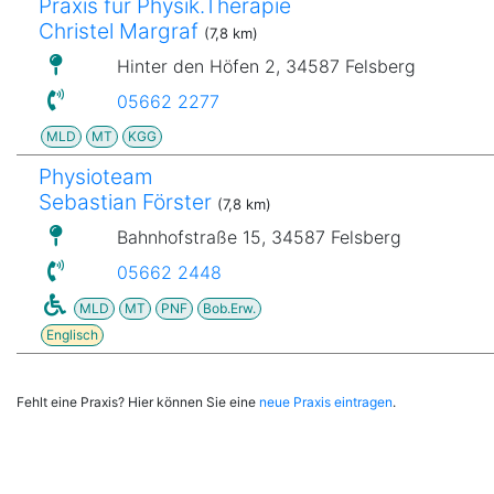
Praxis für Physik.Therapie
Christel Margraf
(7,8 km)
Hinter den Höfen 2, 34587 Felsberg
05662 2277
MLD
MT
KGG
Physioteam
Sebastian Förster
(7,8 km)
Bahnhofstraße 15, 34587 Felsberg
05662 2448
MLD
MT
PNF
Bob.Erw.
Englisch
Fehlt eine Praxis? Hier können Sie eine
neue Praxis eintragen
.