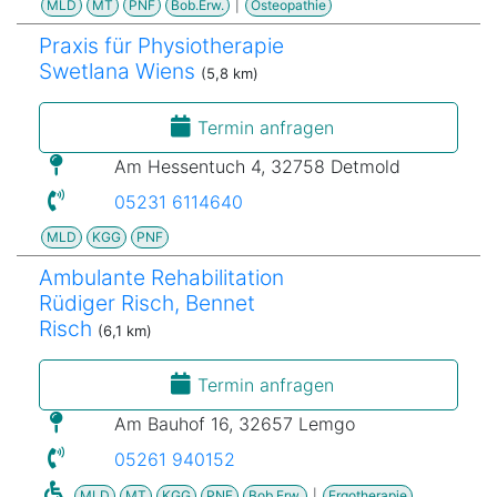
MLD
MT
PNF
Bob.Erw.
|
Osteopathie
Praxis für Physiotherapie
Swetlana Wiens
(5,8 km)
Termin anfragen
Am Hessentuch 4, 32758 Detmold
05231 6114640
MLD
KGG
PNF
Ambulante Rehabilitation
Rüdiger Risch, Bennet
Risch
(6,1 km)
Termin anfragen
Am Bauhof 16, 32657 Lemgo
05261 940152
MLD
MT
KGG
PNF
Bob.Erw.
|
Ergotherapie