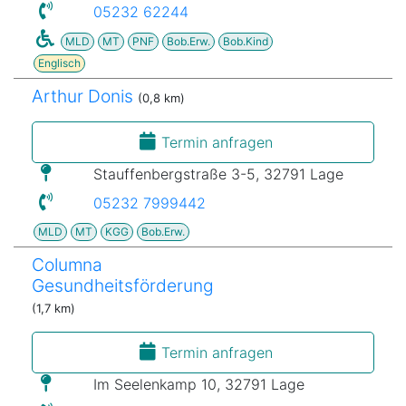
05232 62244
MLD
MT
PNF
Bob.Erw.
Bob.Kind
Englisch
Arthur Donis
(0,8 km)
Termin anfragen
Stauffenbergstraße 3-5, 32791 Lage
05232 7999442
MLD
MT
KGG
Bob.Erw.
Columna
Gesundheitsförderung
(1,7 km)
Termin anfragen
Im Seelenkamp 10, 32791 Lage