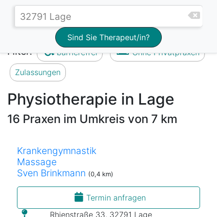
Sind Sie Therapeut/in?
Filter:
barrierefrei
Ohne Privatpraxen
Zulassungen
Physiotherapie in Lage
16 Praxen im Umkreis von 7 km
Krankengymnastik
Massage
Sven Brinkmann
(0,4 km)
Termin anfragen
Rhienstraße 33, 32791 Lage