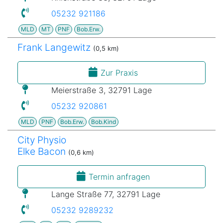
05232 921186
MLD
MT
PNF
Bob.Erw.
Frank Langewitz
(0,5 km)
Zur Praxis
Meierstraße 3, 32791 Lage
05232 920861
MLD
PNF
Bob.Erw.
Bob.Kind
City Physio
Elke Bacon
(0,6 km)
Termin anfragen
Lange Straße 77, 32791 Lage
05232 9289232