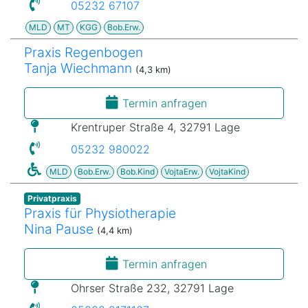
05232 67107
MLD
MT
KGG
Bob.Erw.
Praxis Regenbogen
Tanja Wiechmann
(4,3 km)
Termin anfragen
Krentruper Straße 4, 32791 Lage
05232 980022
MLD
Bob.Erw.
Bob.Kind
VojtaErw.
VojtaKind
Privatpraxis
Praxis für Physiotherapie
Nina Pause
(4,4 km)
Termin anfragen
Ohrser Straße 232, 32791 Lage