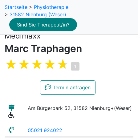
Startseite
>
Physiotherapie
>
31582 Nienburg (Weser)
Sind Sie Therapeut/in?
Medimaxx
Marc Traphagen
1
Termin anfragen
Am Bürgerpark 52, 31582 Nienburg+(Weser)
05021 924022