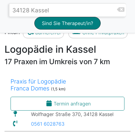
Sind Sie Therapeut/in?
Filter:
barrierefrei
Ohne Privatpraxen
Logopädie in Kassel
17 Praxen im Umkreis von 7 km
Praxis für Logopädie
Franca Domes
(1,5 km)
Termin anfragen
Wolfhager Straße 370, 34128 Kassel
0561 6028763