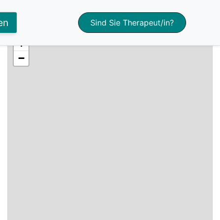
en
Sind Sie Therapeut/in?
+
−