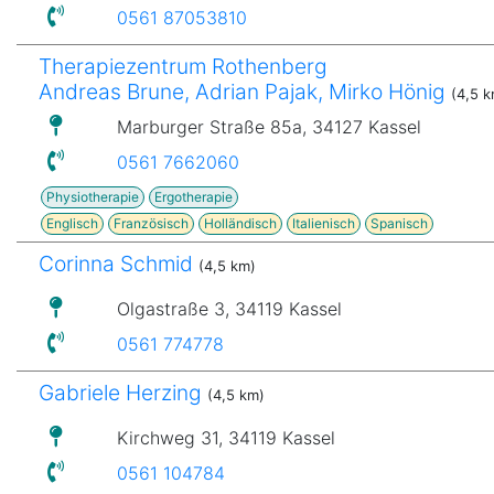
0561 87053810
Therapiezentrum Rothenberg
Andreas Brune, Adrian Pajak, Mirko Hönig
(4,5 k
Marburger Straße 85a, 34127 Kassel
0561 7662060
Physiotherapie
Ergotherapie
Englisch
Französisch
Holländisch
Italienisch
Spanisch
Corinna Schmid
(4,5 km)
Olgastraße 3, 34119 Kassel
0561 774778
Gabriele Herzing
(4,5 km)
Kirchweg 31, 34119 Kassel
0561 104784