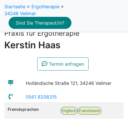
Startseite
>
Ergotherapie
>
34246 Vellmar
Sind Sie Therapeut/in?
Praxis für Ergotherapie
Kerstin Haas
Termin anfragen
Holländische Straße 121, 34246 Vellmar
0561 8208315
Fremdsprachen
Englisch
Französisch